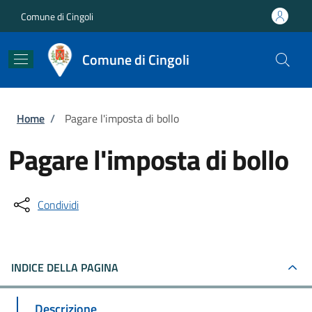
Salta al contenuto principale
Skip to footer content
Comune di Cingoli
Comune di Cingoli
Briciole di pane
Home
/
Pagare l'imposta di bollo
Pagare l'imposta di bollo
Condividi
INDICE DELLA PAGINA
Descrizione