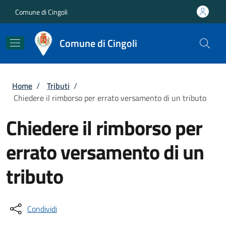
Salta al contenuto principale
Skip to footer content
Comune di Cingoli
Comune di Cingoli
Briciole di pane
Home
/
Tributi
/
Chiedere il rimborso per errato versamento di un tributo
Chiedere il rimborso per
errato versamento di un
tributo
Condividi