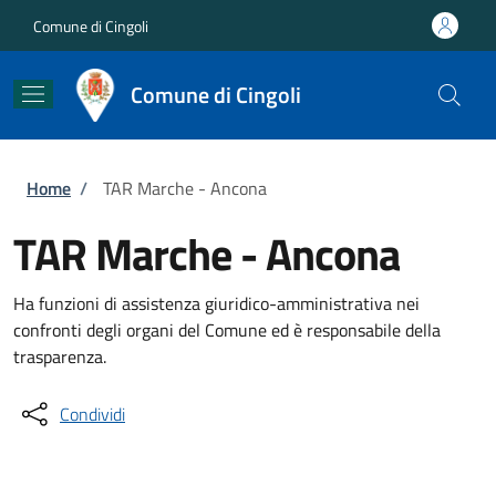
Salta al contenuto principale
Skip to footer content
Comune di Cingoli
Comune di Cingoli
Briciole di pane
Home
/
TAR Marche - Ancona
TAR Marche - Ancona
Ha funzioni di assistenza giuridico-amministrativa nei
confronti degli organi del Comune ed è responsabile della
trasparenza.
Condividi