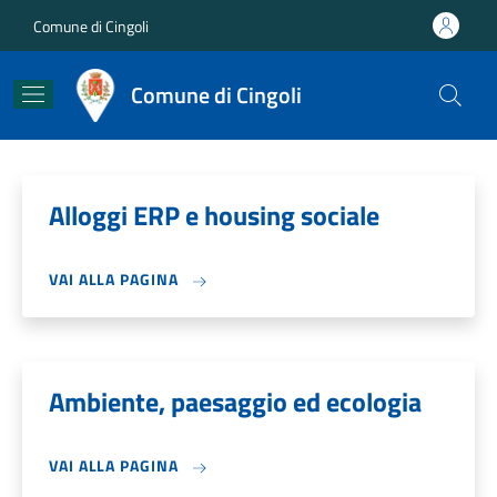
Salta al contenuto principale
Skip to footer content
Comune di Cingoli
Comune di Cingoli
Alloggi ERP e housing sociale
VAI ALLA PAGINA
Ambiente, paesaggio ed ecologia
VAI ALLA PAGINA